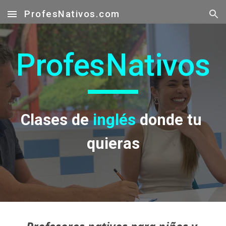
ProfesNativos.com
Skip to main content
Skip to navigation
Profes
Nativos
Clases de 
inglés 
donde tu 
quieras