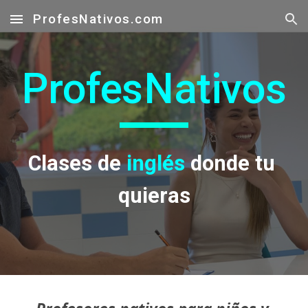
ProfesNativos.com
Skip to main content
Skip to navigation
Profes
Nativos
Clases de 
inglés 
donde tu 
quieras